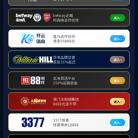
学习贯彻习近平新时代中国特色社会主义思想主题教
育开展以来，明陞m88体育网址党委及所属各级党组
织牢牢把握“学思想、强党性、重实践、建新功”总要
求，以主题教育为契机，围绕中心工作，不断提高运
用理论解决问题、指导实践、推动发展的能力，努力
在以学铸魂、以学增智、以学正风、以学促干方面取
得扎实成效。