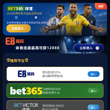
明陞m88体育官网 - Official Website
首页
>
党建工作
>
党建工作
深学笃行推动主题教育走深走实 联建共
建助力党建业务深度融合
2024-01-02