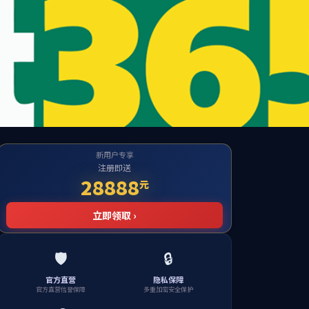
中心
科研规范
学会协会
EN
党建工作
往期党建