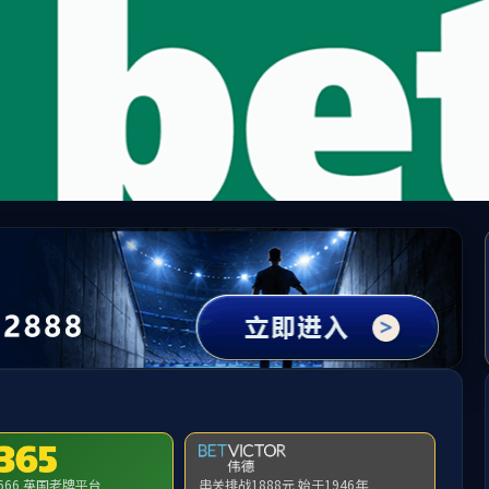
明陞m88体育官网 - Official Website
首页
公司概览
新闻中心
党建工作
业务
时代中国特色社会主义思想主题教育培训班