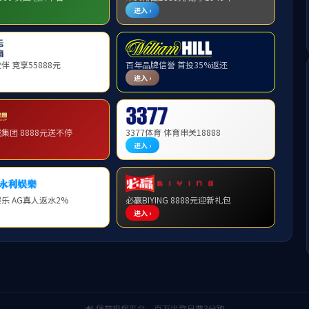
2024-05-17