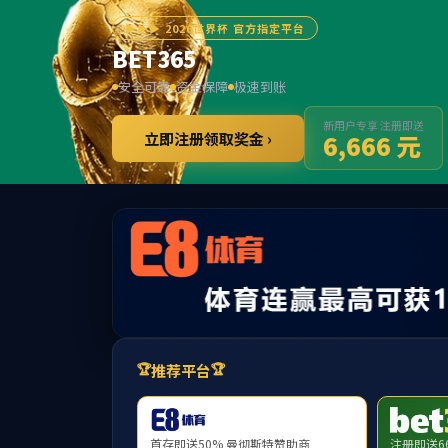
首页
>
新闻中心
>
二级单位新闻
公司动态
项目展示
科研
会议议程·5月20日 | 共话结构鉴定加