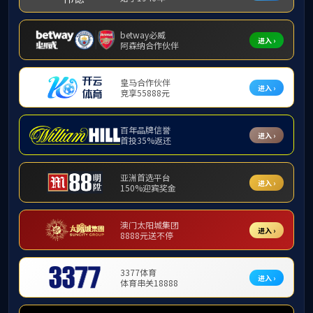
工程防火设计性能评估、消防设计图纸的技术复核
优势
1、
是国内较早从事有关性能化防火设计研究工作的单位之
一，拥有一级消防安全评估资质；
2、
承担了多项国家“九
五”、“十五”、“十一五”、“十二五”科技攻关项目；
3、
承担北
京奥运会场馆和配套设施火灾风险评价等多项科研课题；
4、
获得一项国家科技进步奖、多项部级科技进步奖；
5、
是第一
家在北京进行消防性能化设计的国内单位，承担了绝大部分
北京的消防性能化设计工作；
6、
拥有实验与检测基地；
7、
参与了消防相关主要国标的编制，以及大部分消防方面北京
地标的编制